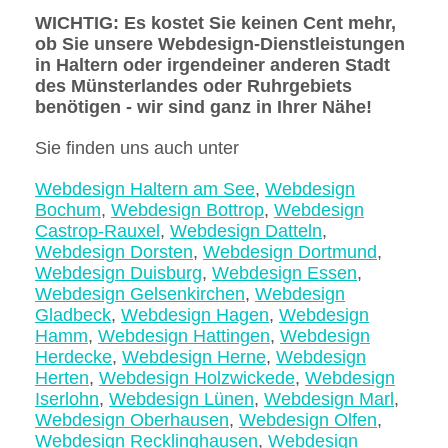
WICHTIG: Es kostet Sie keinen Cent mehr,
ob Sie unsere Webdesign-Dienstleistungen
in Haltern oder irgendeiner anderen Stadt
des Münsterlandes oder Ruhrgebiets
benötigen - wir sind ganz in Ihrer Nähe!
Sie finden uns auch unter
Navigation
Webdesign Haltern am See
,
Webdesign
überspringen
Bochum
,
Webdesign Bottrop
,
Webdesign
Castrop-Rauxel
,
Webdesign Datteln
,
Webdesign Dorsten
,
Webdesign Dortmund
,
Webdesign Duisburg
,
Webdesign Essen
,
Webdesign Gelsenkirchen
,
Webdesign
Gladbeck
,
Webdesign Hagen
,
Webdesign
Hamm
,
Webdesign Hattingen
,
Webdesign
Herdecke
,
Webdesign Herne
,
Webdesign
Herten
,
Webdesign Holzwickede
,
Webdesign
Iserlohn
,
Webdesign Lünen
,
Webdesign Marl
,
Webdesign Oberhausen
,
Webdesign Olfen
,
Webdesign Recklinghausen
,
Webdesign