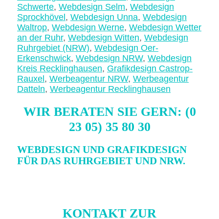
Schwerte
,
Webdesign Selm
,
Webdesign
Sprockhövel
,
Webdesign Unna
,
Webdesign
Waltrop
,
Webdesign Werne
,
Webdesign Wetter
an der Ruhr
,
Webdesign Witten
,
Webdesign
Ruhrgebiet (NRW)
,
Webdesign Oer-
Erkenschwick
,
Webdesign NRW
,
Webdesign
Kreis Recklinghausen
,
Grafikdesign Castrop-
Rauxel
,
Werbeagentur NRW
,
Werbeagentur
Datteln
,
Werbeagentur Recklinghausen
WIR BERATEN SIE GERN: (0
23 05) 35 80 30
WEBDESIGN UND GRAFIKDESIGN
FÜR DAS RUHRGEBIET UND NRW.
KONTAKT ZUR