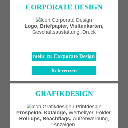
CORPORATE DESIGN
Logo,
Briefpapier,
Visitenkarten,
Geschäftsaustattung,
Druck
mehr zu
Corporate
Design
Referenzen
GRAFIK
DESIGN
Prospekte, Kataloge,
Werbeflyer, Folder,
Roll-ups, Beachflags,
Außenwerbung,
Anzeigen