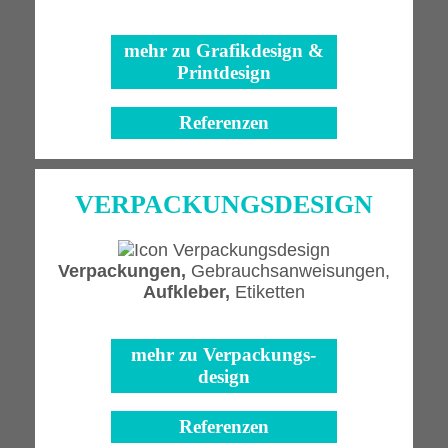
mehr zu
Grafikdesign &
Printdesign
Referenzen
VERPACKUNGS­DESIGN
Verpackungen,
Gebrauchsanweisungen,
Aufkleber,
Etiketten
mehr zu
Verpackungs­
design
Referenzen